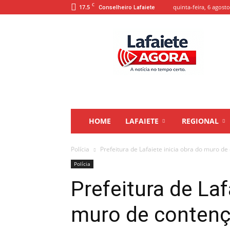
C
17.5
quinta-feira, 6 agosto
Conselheiro Lafaiete
Lafaiete
Agora
HOME
LAFAIETE
REGIONAL
Polícia
Prefeitura de Lafaiete inicia obra do muro de 
Polícia
Prefeitura de Laf
muro de contençã