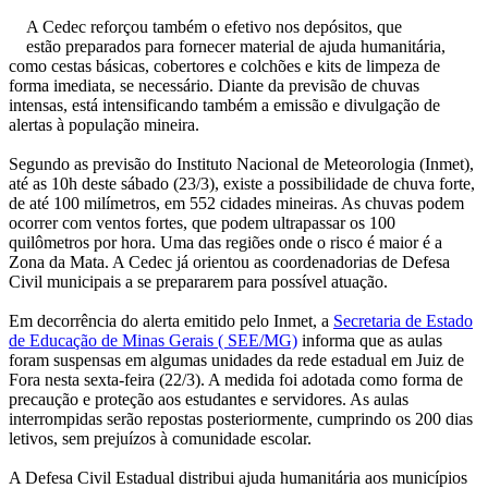
A Cedec reforçou também o efetivo nos depósitos, que
estão preparados para fornecer material de ajuda humanitária,
como cestas básicas, cobertores e colchões e kits de limpeza de
forma imediata, se necessário. Diante da previsão de chuvas
intensas, está intensificando também a emissão e divulgação de
alertas à população mineira.
Segundo as previsão do Instituto Nacional de Meteorologia (Inmet),
até as 10h deste sábado (23/3), existe a possibilidade de chuva forte,
de até 100 milímetros, em 552 cidades mineiras. As chuvas podem
ocorrer com ventos fortes, que podem ultrapassar os 100
quilômetros por hora. Uma das regiões onde o risco é maior é a
Zona da Mata. A Cedec já orientou as coordenadorias de Defesa
Civil municipais a se prepararem para possível atuação.
Em decorrência do alerta emitido pelo Inmet, a
Secretaria de Estado
de Educação de Minas Gerais ( SEE/MG)
informa que as aulas
foram suspensas em algumas unidades da rede estadual em Juiz de
Fora nesta sexta-feira (22/3). A medida foi adotada como forma de
precaução e proteção aos estudantes e servidores. As aulas
interrompidas serão repostas posteriormente, cumprindo os 200 dias
letivos, sem prejuízos à comunidade escolar.
A Defesa Civil Estadual distribui ajuda humanitária aos municípios