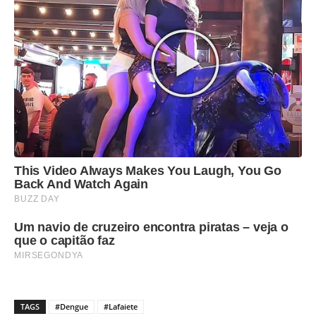
TAGS
#Dengue
#Lafaiete