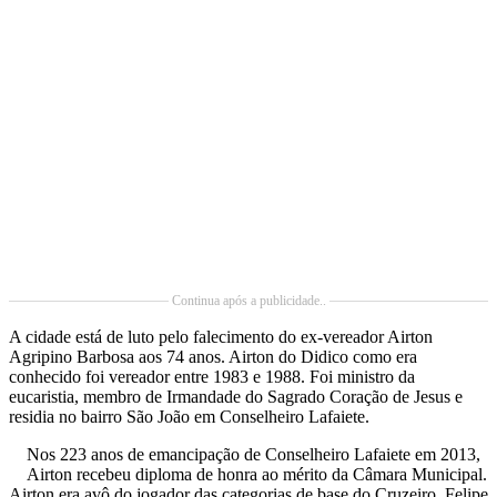
Continua após a publicidade..
A cidade está de luto pelo falecimento do ex-vereador Airton
Agripino Barbosa aos 74 anos. Airton do Didico como era
conhecido foi vereador entre 1983 e 1988. Foi ministro da
eucaristia, membro de Irmandade do Sagrado Coração de Jesus e
residia no bairro São João em Conselheiro Lafaiete.
Nos 223 anos de emancipação de Conselheiro Lafaiete em 2013,
Airton recebeu diploma de honra ao mérito da Câmara Municipal.
Airton era avô do jogador das categorias de base do Cruzeiro, Felipe