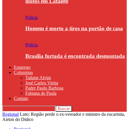
motos em Lafaiete
Polícia
Homem é morto a tiros na portão de casa
Polícia
Brasília furtada é encontrada desmontada
Emprego
Colunistas
Tailane Alvim
José Carlos Vieira
Padre Paulo Barbosa
Fabiana de Paula
Contato
Regional
Luto: Região perde o ex-vereador e ministro da eucaristia,
Airton do Didico