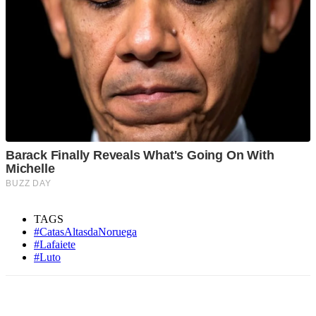
TAGS
#CatasAltasdaNoruega
#Lafaiete
#Luto