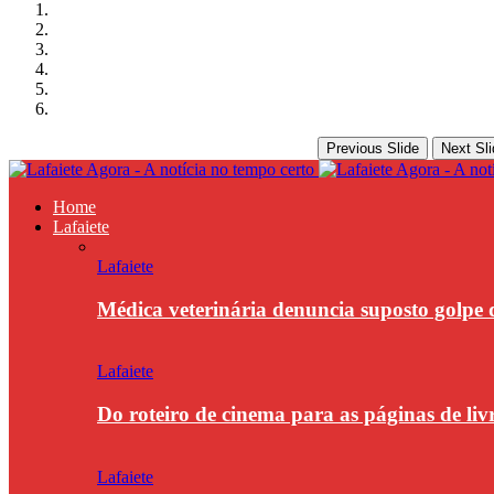
Previous Slide
Next Sli
Home
Lafaiete
Lafaiete
Médica veterinária denuncia suposto golpe 
Lafaiete
Do roteiro de cinema para as páginas de li
Lafaiete