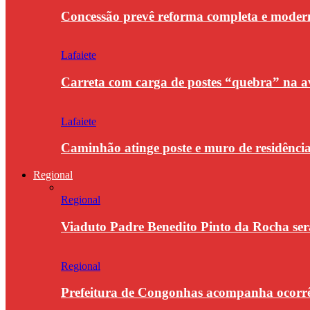
Concessão prevê reforma completa e modern
Lafaiete
Carreta com carga de postes “quebra” na a
Lafaiete
Caminhão atinge poste e muro de residênci
Regional
Regional
Viaduto Padre Benedito Pinto da Rocha se
Regional
Prefeitura de Congonhas acompanha ocorrê