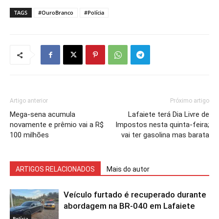
TAGS
#OuroBranco
#Polícia
Artigo anterior
Próximo artigo
Mega-sena acumula
Lafaiete terá Dia Livre de
novamente e prêmio vai a R$
Impostos nesta quinta-feira;
100 milhões
vai ter gasolina mas barata
ARTIGOS RELACIONADOS
Mais do autor
Veículo furtado é recuperado durante
abordagem na BR-040 em Lafaiete
Polícia