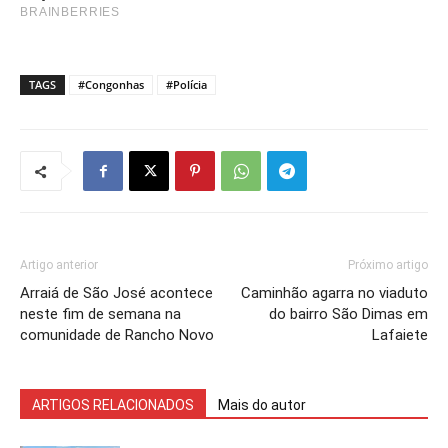
TAGS
#Congonhas
#Polícia
Artigo anterior
Próximo artigo
Arraiá de São José acontece
Caminhão agarra no viaduto
neste fim de semana na
do bairro São Dimas em
comunidade de Rancho Novo
Lafaiete
ARTIGOS RELACIONADOS
Mais do autor