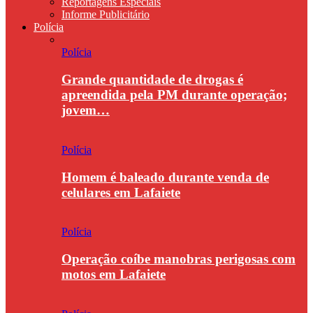
Reportagens Especiais
Informe Publicitário
Polícia
Polícia
Grande quantidade de drogas é
apreendida pela PM durante operação;
jovem…
Polícia
Homem é baleado durante venda de
celulares em Lafaiete
Polícia
Operação coíbe manobras perigosas com
motos em Lafaiete