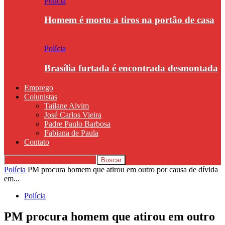
Polícia
Homem é morto a tiros na portão de casa
Polícia
Brasília furtada é encontrada desmontada
Emprego
Colunistas
Tailane Alvim
José Carlos Vieira
Padre Paulo Barbosa
Fabiana de Paula
Contato
Polícia
PM procura homem que atirou em outro por causa de dívida
em...
Polícia
PM procura homem que atirou em outro