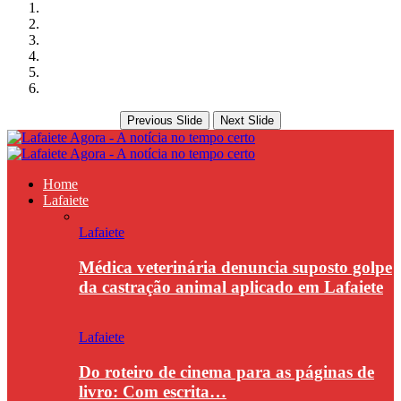
Previous Slide
Next Slide
Home
Lafaiete
Lafaiete
Médica veterinária denuncia suposto golpe
da castração animal aplicado em Lafaiete
Lafaiete
Do roteiro de cinema para as páginas de
livro: Com escrita…