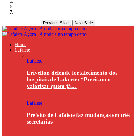
Previous Slide
Next Slide
Home
Lafaiete
Lafaiete
Erivelton defende fortalecimento dos
hospitais de Lafaiete: “Precisamos
valorizar quem já…
Lafaiete
Prefeito de Lafaiete faz mudanças em três
secretarias