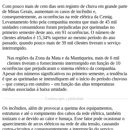
Com pouco mais de cem dias sem registro de chuva em grande parte
de Minas Gerais, aumentam os casos de incêndio e,
consequentemente, as ocorrências na rede elétrica da Cemig.
Levantamento feito pela companhia mostra que mais de 45 mil
unidades consumidoras foram prejudicadas por queimadas no
primeiro semestre deste ano, em 91 ocorrências. O número de
clientes afetados é 15,34% superior ao mesmo período do ano
passado, quando pouco mais de 39 mil clientes tiveram o serviço
interrompido.
Nas regiões da Zona da Mata e da Mantiqueira, mais de 6 mil
clientes tiveram o fornecimento interrompido em função de 10
ocorrências que prejudicaram o sistema elétrico da companhia.
Apesar dos números significativos no primeiro semestre, a tendência
é que as queimadas se intensifiquem até o início do período chuvoso
– que começa em outubro – em função das altas temperaturas
médias associadas à baixa umidade.
Continua após a publicidade..
Os incêndios, além de provocar a queima dos equipamentos,
estruturas e até o rompimento dos cabos da rede elétrica, também
ionizam o ar devido ao calor e fumaça. Esse fator pode ocasionar o
aparecimento de arcos elétricos na rede de alta tensão, causando
curtos-circuitos e consequentemente a interrupção do serviço.