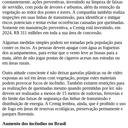
constantemente, ações preventivas, investindo na limpeza de faixas
de servidão, com poda de árvores e arbustos, além da remoção da
vegetação ao redor dos postes e torres. A companhia também realiza
inspeções em suas linhas de transmissão, para identificar e mitigar
riscos potenciais e tentar evitar ocorrências causadas por queimadas.
Somente em manutenção preventiva, a Cemig está investindo, em
2024, R$ 311 milhões em toda a sua área de concessão.
Algumas medidas simples podem ser tomadas pela população para
conter os riscos. As pessoas devem apagar com água as fogueiras
dos acampamentos, para evitar que o vento leve as brasas para a
mata, além de não jogar pontas de cigarros acesas nas estradas ou
em áreas rurais.
Outra atitude consciente é não deixar garrafas plásticas ou de vidro
expostas ao sol em áreas com vegetação, porque estes materiais
podem provocar focos de incêndio. Também existem restrições para
as realizações de queimadas mesmo quando permitidas por lei: não
devem ser realizadas a menos de 15 metros de rodovias, ferrovias e
do limite das faixas de segurança das linhas de transmissão e
distribuição de energia. A Cemig lembra, ainda, que é proibido o uso
de fogo em áreas de reservas ecológicas, preservação permanente e
parques florestais.
Aumento dos incêndios no Brasil