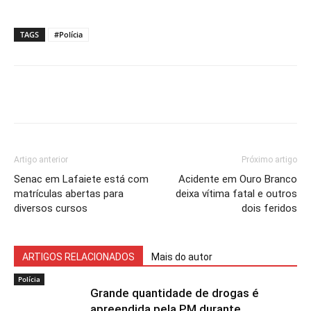
TAGS
#Polícia
Artigo anterior
Próximo artigo
Senac em Lafaiete está com
Acidente em Ouro Branco
matrículas abertas para
deixa vítima fatal e outros
diversos cursos
dois feridos
ARTIGOS RELACIONADOS
Mais do autor
Polícia
Grande quantidade de drogas é
apreendida pela PM durante