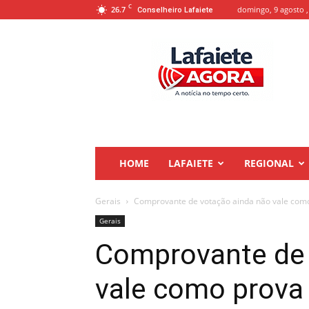
C
26.7
domingo, 9 agosto ,
Conselheiro Lafaiete
Lafaiete
Agora
HOME
LAFAIETE
REGIONAL
Gerais
Comprovante de votação ainda não vale como 
Gerais
Comprovante de 
vale como prova 