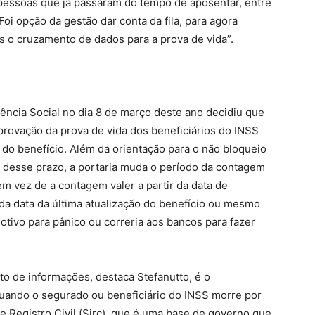
, pessoas que já passaram do tempo de aposentar, entre
oi opção da gestão dar conta da fila, para agora
s o cruzamento de dados para a prova de vida”.
dência Social no dia 8 de março deste ano decidiu que
rovação da prova de vida dos beneficiários do INSS
 do benefício. Além da orientação para o não bloqueio
al desse prazo, a portaria muda o período da contagem
m vez de a contagem valer a partir da data de
da data da última atualização do benefício ou mesmo
motivo para pânico ou correria aos bancos para fazer
o de informações, destaca Stefanutto, é o
quando o segurado ou beneficiário do INSS morre por
 Registro Civil (Sirc), que é uma base de governo que