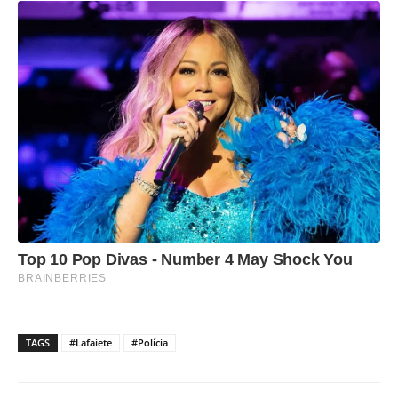
TAGS
#Lafaiete
#Polícia