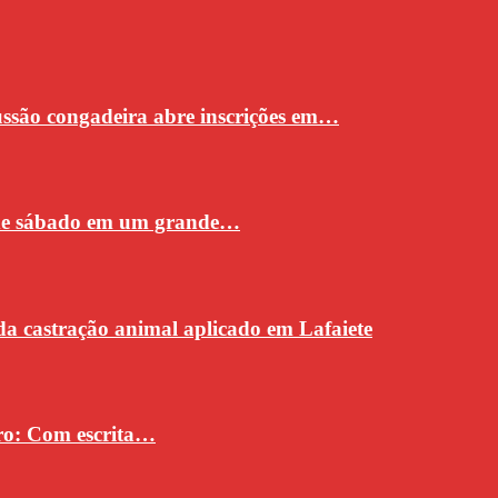
cussão congadeira abre inscrições em…
 de sábado em um grande…
da castração animal aplicado em Lafaiete
vro: Com escrita…