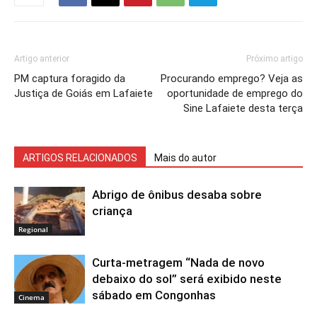
Artigo anterior
Próximo artigo
PM captura foragido da
Procurando emprego? Veja as
Justiça de Goiás em Lafaiete
oportunidade de emprego do
Sine Lafaiete desta terça
ARTIGOS RELACIONADOS
Mais do autor
Abrigo de ônibus desaba sobre
criança
Regional
Curta-metragem “Nada de novo
debaixo do sol” será exibido neste
sábado em Congonhas
Cinema