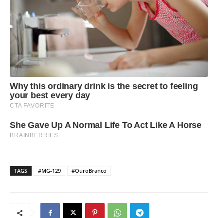
TAGS
#MG-129
#OuroBranco