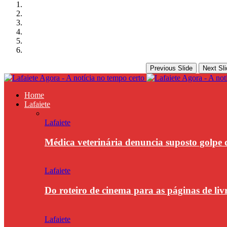
Previous Slide
Next Sli
Home
Lafaiete
Lafaiete
Médica veterinária denuncia suposto golpe 
Lafaiete
Do roteiro de cinema para as páginas de li
Lafaiete