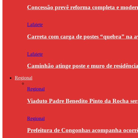
Concessão prevê reforma completa e modern
Lafaiete
Carreta com carga de postes “quebra” na a
Lafaiete
Caminhão atinge poste e muro de residênci
Regional
Regional
Viaduto Padre Benedito Pinto da Rocha se
Regional
Prefeitura de Congonhas acompanha ocorrê