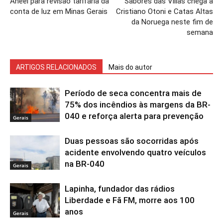
Aneel para revisão tarifária da
Sabores das Villas chega a
conta de luz em Minas Gerais
Cristiano Otoni e Catas Altas
da Noruega neste fim de
semana
ARTIGOS RELACIONADOS
Mais do autor
Período de seca concentra mais de
75% dos incêndios às margens da BR-
040 e reforça alerta para prevenção
Gerais
Duas pessoas são socorridas após
acidente envolvendo quatro veículos
na BR-040
Gerais
Lapinha, fundador das rádios
Liberdade e Fã FM, morre aos 100
anos
Gerais