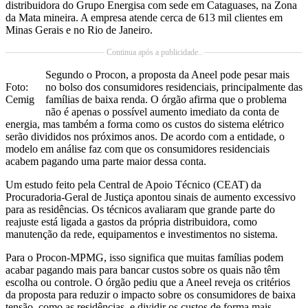
distribuidora do Grupo Energisa com sede em Cataguases, na Zona
da Mata mineira. A empresa atende cerca de 613 mil clientes em
Minas Gerais e no Rio de Janeiro.
Continua após a publicidade..
Segundo o Procon, a proposta da Aneel pode pesar mais
Foto:
no bolso dos consumidores residenciais, principalmente das
Cemig
famílias de baixa renda. O órgão afirma que o problema
não é apenas o possível aumento imediato da conta de
energia, mas também a forma como os custos do sistema elétrico
serão divididos nos próximos anos. De acordo com a entidade, o
modelo em análise faz com que os consumidores residenciais
acabem pagando uma parte maior dessa conta.
Um estudo feito pela Central de Apoio Técnico (CEAT) da
Procuradoria-Geral de Justiça apontou sinais de aumento excessivo
para as residências. Os técnicos avaliaram que grande parte do
reajuste está ligada a gastos da própria distribuidora, como
manutenção da rede, equipamentos e investimentos no sistema.
Para o Procon-MPMG, isso significa que muitas famílias podem
acabar pagando mais para bancar custos sobre os quais não têm
escolha ou controle. O órgão pediu que a Aneel reveja os critérios
da proposta para reduzir o impacto sobre os consumidores de baixa
tensão, como as residências, e dividir os custos de forma mais