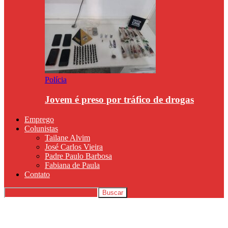
Polícia
Jovem é preso por tráfico de drogas
Emprego
Colunistas
Tailane Alvim
José Carlos Vieira
Padre Paulo Barbosa
Fabiana de Paula
Contato