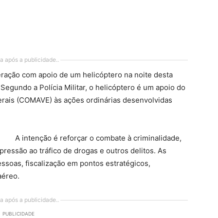
a após a publicidade..
eração com apoio de um helicóptero na noite desta
 Segundo a Polícia Militar, o helicóptero é um apoio do
rais (COMAVE) às ações ordinárias desenvolvidas
A intenção é reforçar o combate à criminalidade,
essão ao tráfico de drogas e outros delitos. As
soas, fiscalização em pontos estratégicos,
aéreo.
a após a publicidade..
PUBLICIDADE