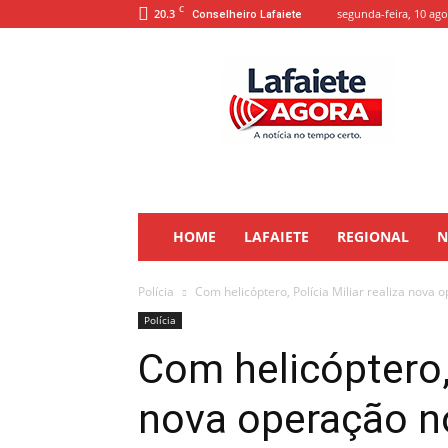
C
20.3
segunda-feira, 10 ago
Conselheiro Lafaiete
Lafaiete
Agora
HOME
LAFAIETE
REGIONAL
N
Polícia
Com helicóptero, Polícia Miliar realiza nova 
Polícia
Com helicóptero, 
nova operação n