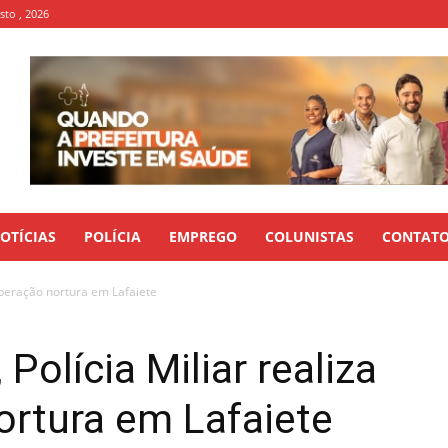
sto , 2026
OTÍCIAS
POLÍCIA
EMPREGO
COLUNISTAS
CONTAT
operação nortura em Lafaiete
Polícia Miliar realiza
ortura em Lafaiete