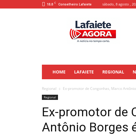
C
18.8
sábado, 8 agosto , 20
Conselheiro Lafaiete
Lafaiete
Agora
HOME
LAFAIETE
REGIONAL
N
Regional
Ex-promotor de Congonhas, Marco Antôni
Regional
Ex-promotor de 
Antônio Borges