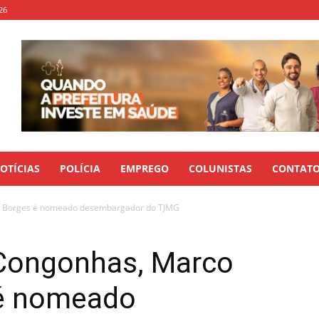
26
OTÍCIAS
POLÍCIA
EMPREGO
COLUNISTAS
CONTAT
o Borges é nomeado desembargador do TJMG
Congonhas, Marco
 é nomeado