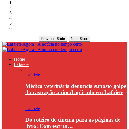
Previous Slide
Next Slide
Home
Lafaiete
Lafaiete
Médica veterinária denuncia suposto golpe
da castração animal aplicado em Lafaiete
Lafaiete
Do roteiro de cinema para as páginas de
livro: Com escrita…