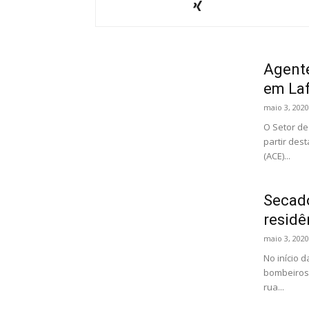
Agente
em Laf
maio 3, 2020
O Setor de
partir des
(ACE)...
Secado
residê
maio 3, 2020
No início 
bombeiros 
rua...