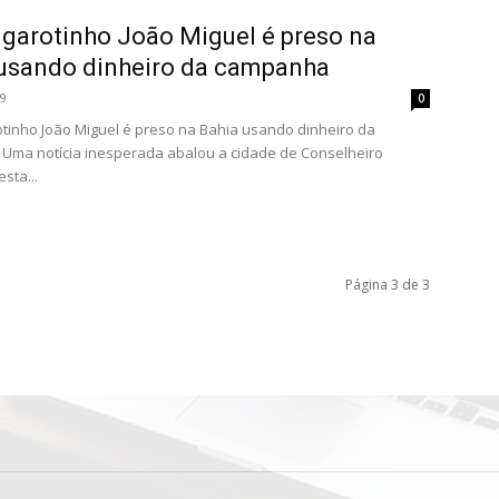
 garotinho João Miguel é preso na
usando dinheiro da campanha
19
0
otinho João Miguel é preso na Bahia usando dinheiro da
Uma notícia inesperada abalou a cidade de Conselheiro
esta...
Página 3 de 3