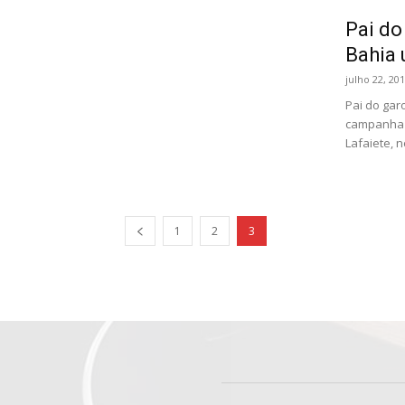
Pai do
Bahia 
julho 22, 20
Pai do gar
campanha 
Lafaiete, n
1
2
3