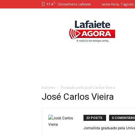
C
17.4
sexta-feira, 7 agosto 
Conselheiro Lafaiete
Lafaiete
Agora
Autores
Postado pelo José Carlos Vieira
José Carlos Vieira
23 POSTS
0 COMENTÁRI
Jornalista graduado pela Univ