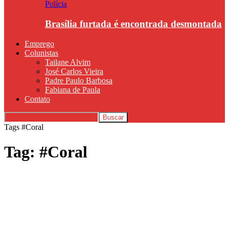
Polícia
Brasília furtada é encontrada desmontada
Emprego
Colunistas
Tailane Alvim
José Carlos Vieira
Padre Paulo Barbosa
Fabiana de Paula
Contato
Tags
#Coral
Tag: #Coral