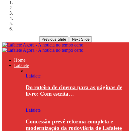
Previous Slide
Next Slide
Home
Lafaiete
Lafaiete
Do roteiro de cinema para as páginas de
livro: Com escrita…
Lafaiete
Concessão prevê reforma completa e
modernização da rodoviária de Lafaiete