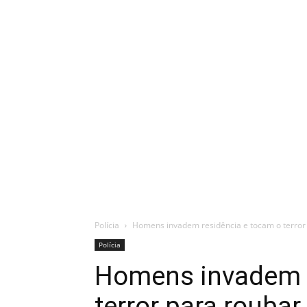
Polícia
Homens invadem residência e tocam o terror
Polícia
Homens invadem r
terror para roubar