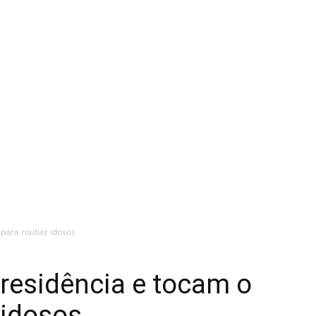
 para roubar idosos
esidência e tocam o
 idosos