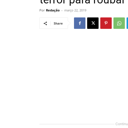
Por
Redação
-
março 22, 2019
Share
Continu