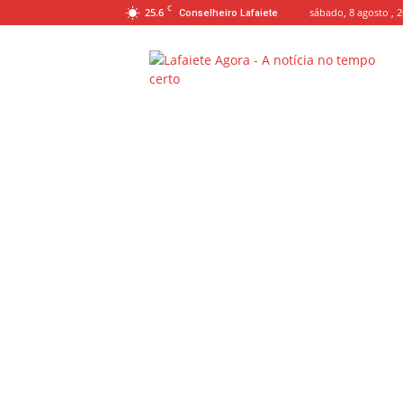
C
25.6
sábado, 8 agosto , 
Conselheiro Lafaiete
Lafaiete
Agora