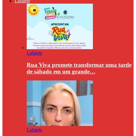
Lafaiete
Lafaiete
Rua Viva promete transformar uma tarde
de sábado em um grande…
Lafaiete