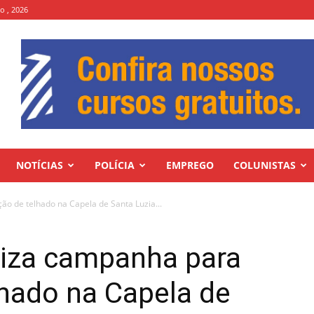
to , 2026
NOTÍCIAS
POLÍCIA
EMPREGO
COLUNISTAS
o de telhado na Capela de Santa Luzia...
iza campanha para
lhado na Capela de