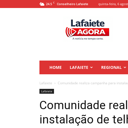
C
24.5
quinta-feira, 6 agos
Conselheiro Lafaiete
Lafaiete
Agora
HOME
LAFAIETE
REGIONAL
Lafaiete
Comunidade realiza campanha para instalaçã
Lafaiete
Comunidade real
instalação de te