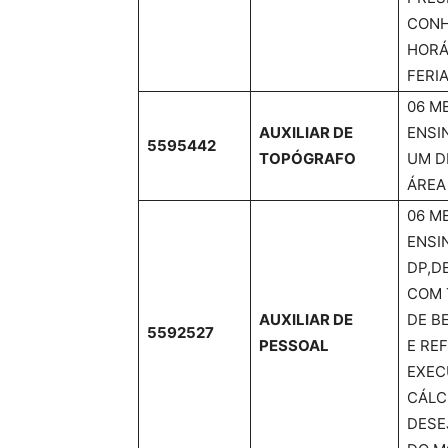
CONH
HORÁ
FERI
06 M
AUXILIAR DE
ENSI
5595442
TOPÓGRAFO
UM D
ÁREA
06 M
ENSI
DP,D
COM 
AUXILIAR DE
DE B
5592527
PESSOAL
E RE
EXEC
CÁLC
DESE