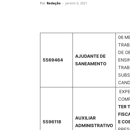
Por
Redação
-
janeiro 6, 2021
Share
06 M
TRAB
DE O
AJUDANTE DE
5569464
ENSI
SANEAMENTO
TRAB
SUBS
CAND
EXPE
COMP
TER 
FISC
AUXILIAR
5596118
E CO
ADMINISTRATIVO
PRES