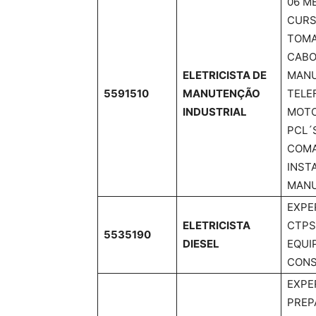
06 M
CURS
TOMA
CABO
ELETRICISTA DE
MANU
5591510
MANUTENÇÃO
TELE
INDUSTRIAL
MOTO
PCL´
COMA
INST
MANU
EXPE
ELETRICISTA
CTPS
5535190
DIESEL
EQUI
CONS
EXPE
PREP