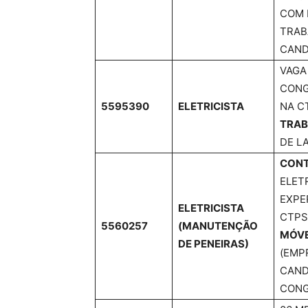
COM 
TRAB
CAND
VAGA
CONG
5595390
ELETRICISTA
NA C
TRAB
DE L
CONT
ELET
EXPE
ELETRICISTA
CTPS
5560257
(MANUTENÇÃO
MÓV
DE PENEIRAS)
(EMP
CAND
CONG