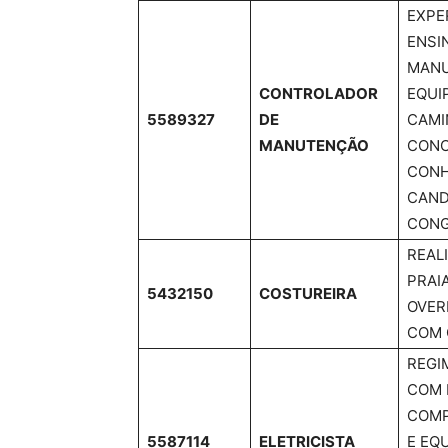
EXPE
ENSI
MANU
CONTROLADOR
EQUI
5589327
DE
CAMI
MANUTENÇÃO
CONC
CONH
CAND
CONG
REAL
PRAI
5432150
COSTUREIRA
OVER
COM 
REGI
COM 
COMP
5587114
ELETRICISTA
E EQ