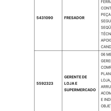
FERR
CONT
PEÇA
5431090
FRESADOR
SEGU
SEQÜ
TÉCN
APOI
CAND
06 M
GERE
COMP
PLAN
GERENTE DE
LOJA
5592323
LOJA E
ARRU
SUPERMERCADO
ACOM
E IN
OBJE