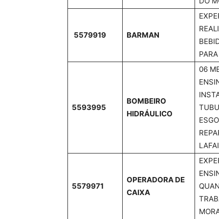
DO M
EXPE
REAL
5579919
BARMAN
BEBI
PARA
06 M
ENSI
INST
BOMBEIRO
5593995
TUBU
HIDRÁULICO
ESGO
REPA
LAFA
EXPE
ENSI
OPERADORA DE
5579971
QUAN
CAIXA
TRAB
MORA