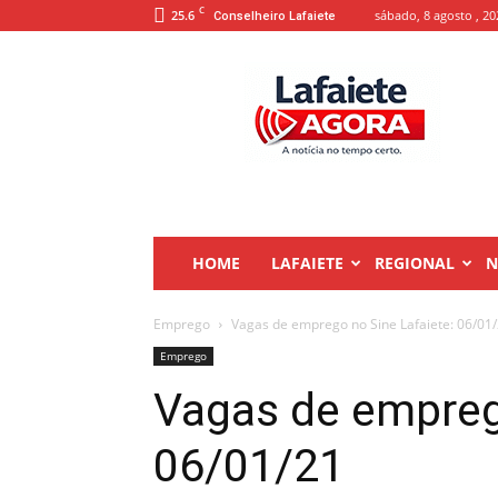
C
25.6
sábado, 8 agosto , 20
Conselheiro Lafaiete
Lafaiete
Agora
HOME
LAFAIETE
REGIONAL
N
Emprego
Vagas de emprego no Sine Lafaiete: 06/01
Emprego
Vagas de empreg
06/01/21