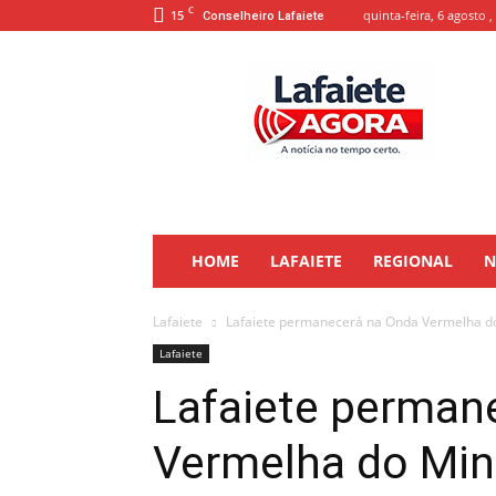
C
15
quinta-feira, 6 agosto ,
Conselheiro Lafaiete
Lafaiete
Agora
HOME
LAFAIETE
REGIONAL
N
Lafaiete
Lafaiete permanecerá na Onda Vermelha d
Lafaiete
Lafaiete perman
Vermelha do Min