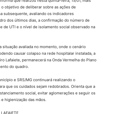
forma que realizou nesta quinta-feira, 15/01, mais
o objetivo de deliberar sobre as ações de
a subsequente, avaliando os indicadores
dro dos últimos dias, a confirmação do número de
s e de UTI e o nível de isolamento social observado na
a situação avaliada no momento, onde o cenário
odendo causar colapso na rede hospitalar instalada, a
iro Lafaiete, permanecerá na Onda Vermelha do Plano
mento do quadro.
unicípio e SRS/MG continuará realizando o
para que os cuidados sejam redobrados. Orienta que a
istanciamento social, evitar aglomerações e seguir os
 e higienização das mãos.
 LAFAIETE