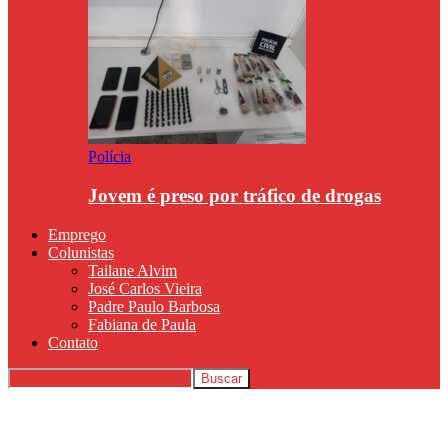
Polícia
Jovem é preso por tráfico de drogas
Emprego
Colunistas
Tailane Alvim
José Carlos Vieira
Padre Paulo Barbosa
Fabiana de Paula
Contato