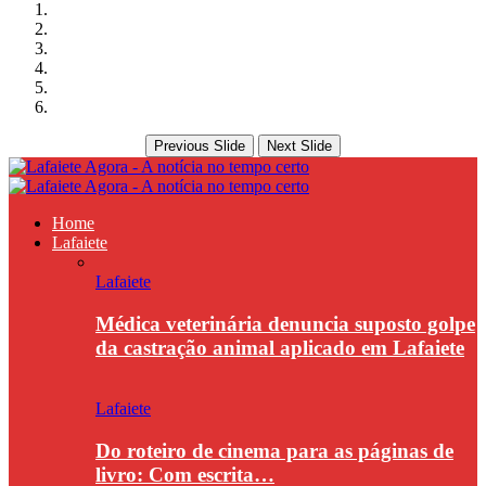
Previous Slide
Next Slide
Home
Lafaiete
Lafaiete
Médica veterinária denuncia suposto golpe
da castração animal aplicado em Lafaiete
Lafaiete
Do roteiro de cinema para as páginas de
livro: Com escrita…