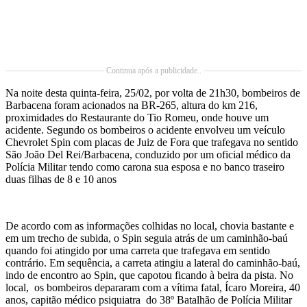
Continua após a publicidade..
Na noite desta quinta-feira, 25/02, por volta de 21h30, bombeiros de
Barbacena foram acionados na BR-265, altura do km 216,
proximidades do Restaurante do Tio Romeu, onde houve um
acidente. Segundo os bombeiros o acidente envolveu um veículo
Chevrolet Spin com placas de Juiz de Fora que trafegava no sentido
São João Del Rei/Barbacena, conduzido por um oficial médico da
Polícia Militar tendo como carona sua esposa e no banco traseiro
duas filhas de 8 e 10 anos
De acordo com as informações colhidas no local, chovia bastante e
em um trecho de subida, o Spin seguia atrás de um caminhão-baú
quando foi atingido por uma carreta que trafegava em sentido
contrário. Em sequência, a carreta atingiu a lateral do caminhão-baú,
indo de encontro ao Spin, que capotou ficando à beira da pista. No
local, os bombeiros depararam com a vítima fatal, Ícaro Moreira, 40
anos, capitão médico psiquiatra do 38º Batalhão de Polícia Militar