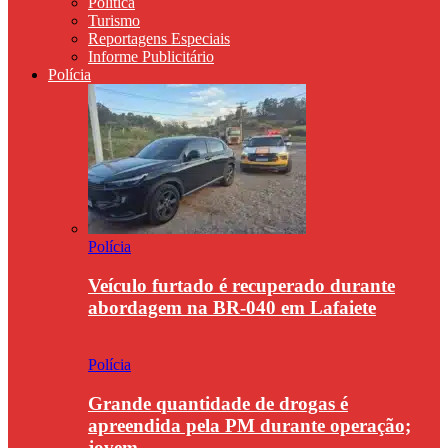
Política
Turismo
Reportagens Especiais
Informe Publicitário
Polícia
Polícia
Veículo furtado é recuperado durante
abordagem na BR-040 em Lafaiete
Polícia
Grande quantidade de drogas é
apreendida pela PM durante operação;
jovem…