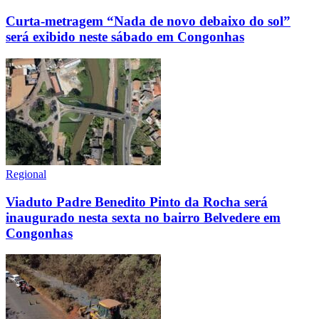
Curta-metragem “Nada de novo debaixo do sol”
será exibido neste sábado em Congonhas
Regional
Viaduto Padre Benedito Pinto da Rocha será
inaugurado nesta sexta no bairro Belvedere em
Congonhas