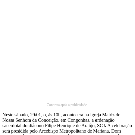
Continua após a publicidade..
Neste sábado, 29/01, o, às 10h, acontecerá na Igreja Matriz de
Nossa Senhora da Conceição, em Congonhas, a
o
rdenação
sacerdotal do diácono Filipe Henrique de Araújo, SCJ
.
A celebração
será presidida pelo Arcebispo Metropolitano de Mariana, Dom