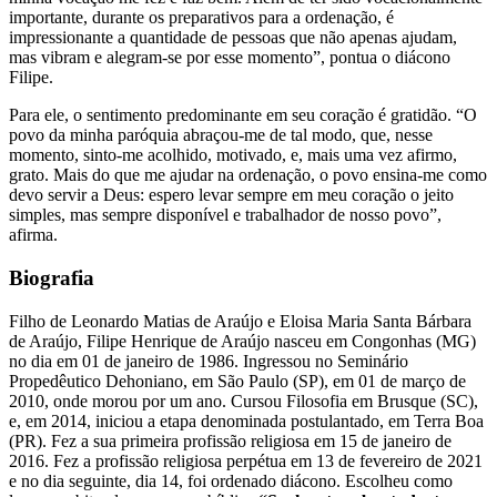
importante, durante os preparativos para a ordenação, é
impressionante a quantidade de pessoas que não apenas ajudam,
mas vibram e alegram-se por esse momento”, pontua o diácono
Filipe.
Para ele, o sentimento predominante em seu coração é gratidão. “O
povo da minha paróquia abraçou-me de tal modo, que, nesse
momento, sinto-me acolhido, motivado, e, mais uma vez afirmo,
grato. Mais do que me ajudar na ordenação, o povo ensina-me como
devo servir a Deus: espero levar sempre em meu coração o jeito
simples, mas sempre disponível e trabalhador de nosso povo”,
afirma.
Biografia
Filho de Leonardo Matias de Araújo e Eloisa Maria Santa Bárbara
de Araújo, Filipe Henrique de Araújo nasceu em Congonhas (MG)
no dia em 01 de janeiro de 1986. Ingressou no Seminário
Propedêutico Dehoniano, em São Paulo (SP), em 01 de março de
2010, onde morou por um ano. Cursou Filosofia em Brusque (SC),
e, em 2014, iniciou a etapa denominada postulantado, em Terra Boa
(PR). Fez a sua primeira profissão religiosa em 15 de janeiro de
2016. Fez a profissão religiosa perpétua em 13 de fevereiro de 2021
e no dia seguinte, dia 14, foi ordenado diácono. Escolheu como