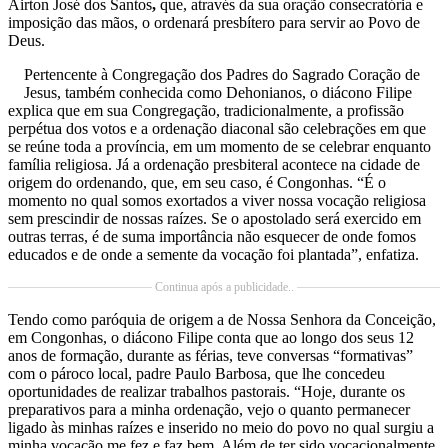
Airton José dos Santos
,
que, através da sua oração consecratória e
imposição das mãos, o ordenará presbítero para servir ao Povo de
Deus.
Pertencente à Congregação dos Padres do Sagrado Coração de
Jesus, também conhecida como Dehonianos, o diácono Filipe
explica que em sua Congregação, tradicionalmente, a profissão
perpétua dos votos e a ordenação diaconal são celebrações em que
se reúne toda a província, em um momento de se celebrar enquanto
família religiosa. Já a ordenação presbiteral acontece na cidade de
origem do ordenando, que, em seu caso, é Congonhas. “É o
momento no qual somos exortados a viver nossa vocação religiosa
sem prescindir de nossas raízes. Se o apostolado será exercido em
outras terras, é de suma importância não esquecer de onde fomos
educados e de onde a semente da vocação foi plantada”, enfatiza.
Continua após a publicidade..
Tendo como paróquia de origem a de Nossa Senhora da Conceição,
em Congonhas, o diácono Filipe conta que ao longo dos seus 12
anos de formação, durante as férias, teve conversas “formativas”
com o pároco local, padre Paulo Barbosa, que lhe concedeu
oportunidades de realizar trabalhos pastorais. “Hoje, durante os
preparativos para a minha ordenação, vejo o quanto permanecer
ligado às minhas raízes e inserido no meio do povo no qual surgiu a
minha vocação me fez e faz bem. Além de ter sido vocacionalmente