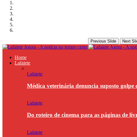
Previous Slide
Next Sli
Home
Lafaiete
Lafaiete
Médica veterinária denuncia suposto golpe 
Lafaiete
Do roteiro de cinema para as páginas de li
Lafaiete