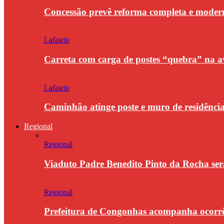
Concessão prevê reforma completa e modern
Lafaiete
Carreta com carga de postes “quebra” na a
Lafaiete
Caminhão atinge poste e muro de residênci
Regional
Regional
Viaduto Padre Benedito Pinto da Rocha se
Regional
Prefeitura de Congonhas acompanha ocorrê