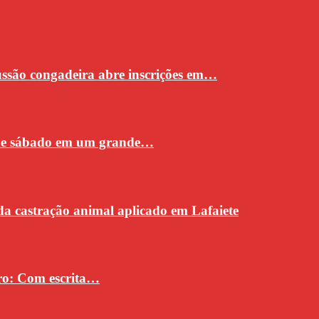
cussão congadeira abre inscrições em…
 de sábado em um grande…
da castração animal aplicado em Lafaiete
vro: Com escrita…