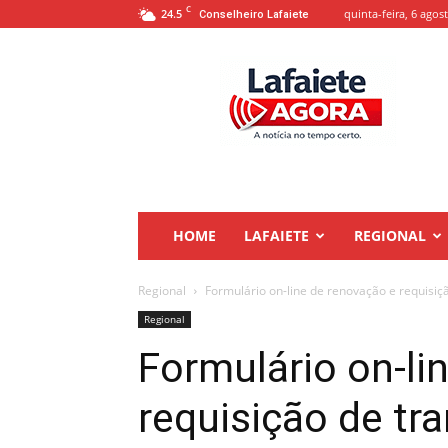
C
24.5
quinta-feira, 6 agos
Conselheiro Lafaiete
Lafaiete
Agora
HOME
LAFAIETE
REGIONAL
Regional
Formulário on-line de renovação e requisiçã
Regional
Formulário on-li
requisição de tr