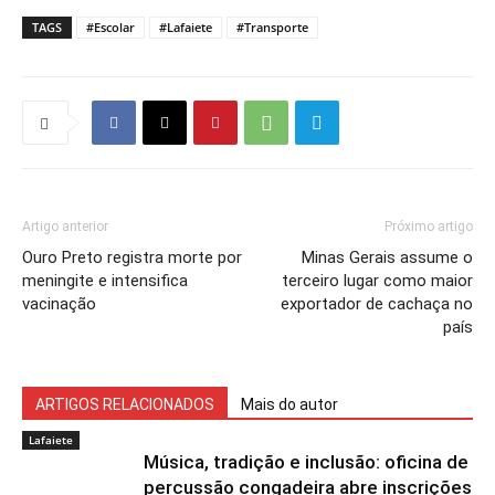
TAGS
#Escolar
#Lafaiete
#Transporte
Artigo anterior
Próximo artigo
Ouro Preto registra morte por
Minas Gerais assume o
meningite e intensifica
terceiro lugar como maior
vacinação
exportador de cachaça no
país
ARTIGOS RELACIONADOS
Mais do autor
Lafaiete
Música, tradição e inclusão: oficina de
percussão congadeira abre inscrições