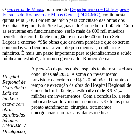
O
Governo de Minas
, por meio do
Departamento de Edificações e
Estradas de Rodagem de Minas Gerais (DER-MG)
, emitiu nesta
quinta-feira (30/3) ordem de início para conclusão das obras dos
Hospitais Regionais de Sete Lagoas e de Conselheiro Lafaiete. Com
as estruturas em funcionamento, serão mais de 800 mil mineiros
beneficiados em Lafaiete e região, e cerca de 600 mil em Sete
Lagoas e entorno. “São obras que estavam paradas e que ao serem
concluídas vão beneficiar a vida de pelo menos 1,5 milhão de
mineiros. É mais um passo importante para regionalizarmos a saúde
pública no estado”, afirmou o governador Romeu Zema.
A previsão é que os dois hospitais tenham suas obras
concluídas até 2026. A soma do investimento
Hospital
previsto é da ordem de R$ 120 milhões. Durante o
Regional de
tempo de execução da obra do Hospital Regional de
Conselheiro
Conselheiro Lafaiete, a estimativa é de R$ 31,4
Lafaiete
milhões em investimentos. Com a conclusão, a rede
também
pública de saúde vai contar com mais 97 leitos para
estava com
pronto atendimento, cirurgias, tratamentos
obras
emergenciais e outras atividades médicas.
paralisadas
há anos
(DER-MG /
Divulgação)