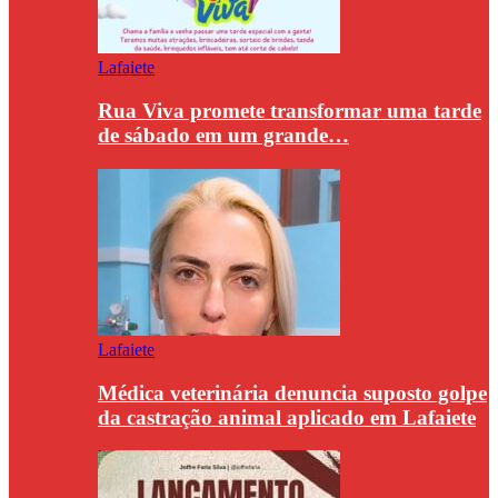
Lafaiete
Rua Viva promete transformar uma tarde
de sábado em um grande…
Lafaiete
Médica veterinária denuncia suposto golpe
da castração animal aplicado em Lafaiete