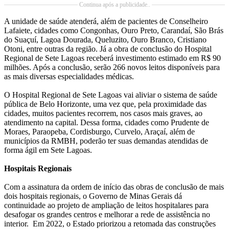
Continua após a publicidade..
A unidade de saúde atenderá, além de pacientes de Conselheiro
Lafaiete, cidades como Congonhas, Ouro Preto, Carandaí, São Brás
do Suaçuí, Lagoa Dourada, Queluzito, Ouro Branco, Cristiano
Otoni, entre outras da região. Já a obra de conclusão do Hospital
Regional de Sete Lagoas receberá investimento estimado em R$ 90
milhões. Após a conclusão, serão 266 novos leitos disponíveis para
as mais diversas especialidades médicas.
O Hospital Regional de Sete Lagoas vai aliviar o sistema de saúde
pública de Belo Horizonte, uma vez que, pela proximidade das
cidades, muitos pacientes recorrem, nos casos mais graves, ao
atendimento na capital. Dessa forma, cidades como Prudente de
Moraes, Paraopeba, Cordisburgo, Curvelo, Araçaí, além de
municípios da RMBH, poderão ter suas demandas atendidas de
forma ágil em Sete Lagoas.
Hospitais Regionais
Com a assinatura da ordem de início das obras de conclusão de mais
dois hospitais regionais, o Governo de Minas Gerais dá
continuidade ao projeto de ampliação de leitos hospitalares para
desafogar os grandes centros e melhorar a rede de assistência no
interior. Em 2022, o Estado priorizou a retomada das construções