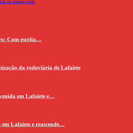
vro: Com escrita…
ização da rodoviária de Lafaiete
venida em Lafaiete e…
a em Lafaiete e reascende…