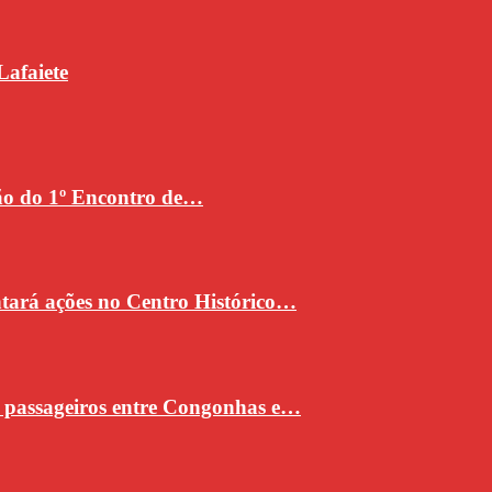
Lafaiete
ção do 1º Encontro de…
ntará ações no Centro Histórico…
e passageiros entre Congonhas e…