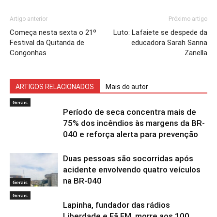
Artigo anterior
Próximo artigo
Começa nesta sexta o 21º
Luto: Lafaiete se despede da
Festival da Quitanda de
educadora Sarah Sanna
Congonhas
Zanella
ARTIGOS RELACIONADOS
Mais do autor
Gerais
Período de seca concentra mais de
75% dos incêndios às margens da BR-
040 e reforça alerta para prevenção
Duas pessoas são socorridas após
acidente envolvendo quatro veículos
na BR-040
Gerais
Gerais
Lapinha, fundador das rádios
Liberdade e Fã FM, morre aos 100