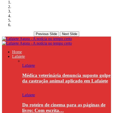
Previous Slide
Next Slide
Home
Lafaiete
Lafaiete
Médica veterinária denuncia suposto golpe
da castração animal aplicado em Lafaiete
Lafaiete
Do roteiro de cinema para as páginas de
livro: Com escrita…