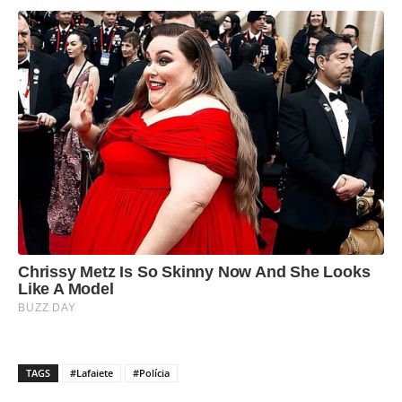
TAGS
#Lafaiete
#Polícia