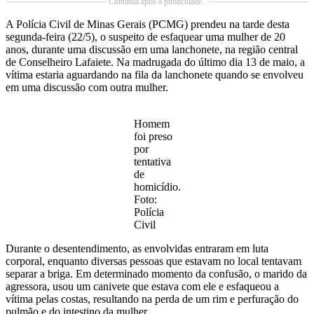
Continua após a publicidade..
A Polícia Civil de Minas Gerais (PCMG) prendeu na tarde desta
segunda-feira (22/5), o suspeito de esfaquear uma mulher de 20
anos, durante uma discussão em uma lanchonete, na região central
de Conselheiro Lafaiete. Na madrugada do último dia 13 de maio, a
vítima estaria aguardando na fila da lanchonete quando se envolveu
em uma discussão com outra mulher.
Homem
foi preso
por
tentativa
de
homicídio.
Foto:
Polícia
Civil
Durante o desentendimento, as envolvidas entraram em luta
corporal, enquanto diversas pessoas que estavam no local tentavam
separar a briga. Em determinado momento da confusão, o marido da
agressora, usou um canivete que estava com ele e esfaqueou a
vítima pelas costas, resultando na perda de um rim e perfuração do
pulmão e do intestino da mulher.