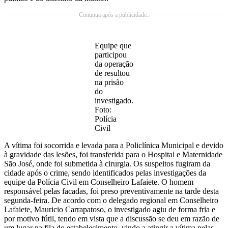
Continua após a publicidade..
Equipe que
participou
da operação
de resultou
na prisão
do
investigado.
Foto:
Polícia
Civil
A vítima foi socorrida e levada para a Policlínica Municipal e devido
à gravidade das lesões, foi transferida para o Hospital e Maternidade
São José, onde foi submetida à cirurgia. Os suspeitos fugiram da
cidade após o crime, sendo identificados pelas investigações da
equipe da Polícia Civil em Conselheiro Lafaiete. O homem
responsável pelas facadas, foi preso preventivamente na tarde desta
segunda-feira. De acordo com o delegado regional em Conselheiro
Lafaiete, Mauricio Carrapatoso, o investigado agiu de forma fria e
por motivo fútil, tendo em vista que a discussão se deu em razão de
um lugar na fila do estabelecimento, vindo a atingir a vítima pelas