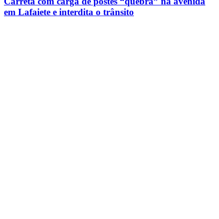
Carreta com carga de postes “quebra” na avenida
em Lafaiete e interdita o trânsito