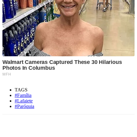
TAGS
#Família
#Lafaiete
#Paróquia