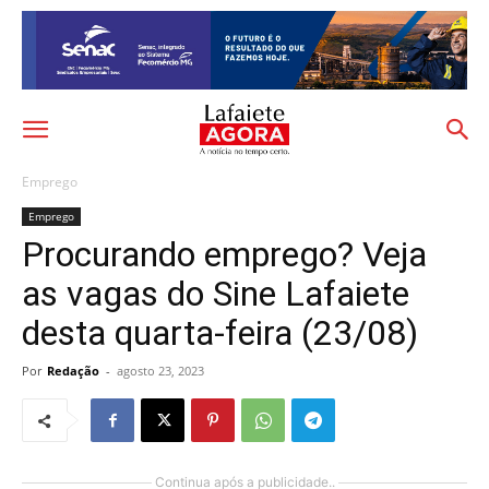
Emprego
Emprego
Procurando emprego? Veja
as vagas do Sine Lafaiete
desta quarta-feira (23/08)
Por
Redação
-
agosto 23, 2023
Continua após a publicidade..