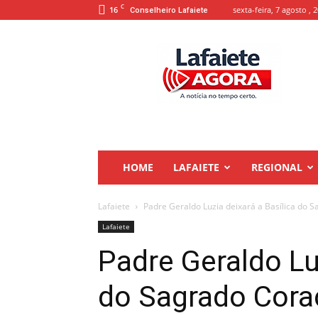
C
16
sexta-feira, 7 agosto , 
Conselheiro Lafaiete
Lafaiete
Agora
HOME
LAFAIETE
REGIONAL
Lafaiete
Padre Geraldo Luzia deixará a Basílica do 
Lafaiete
Padre Geraldo Luz
do Sagrado Cora