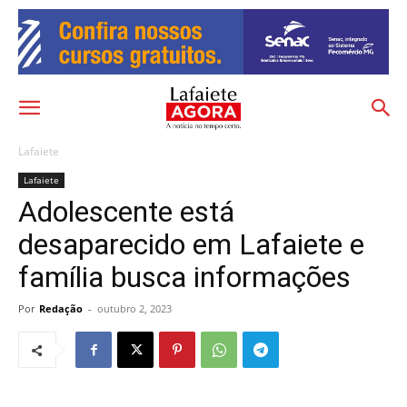
Lafaiete
Lafaiete
Adolescente está
desaparecido em Lafaiete e
família busca informações
Por
Redação
-
outubro 2, 2023