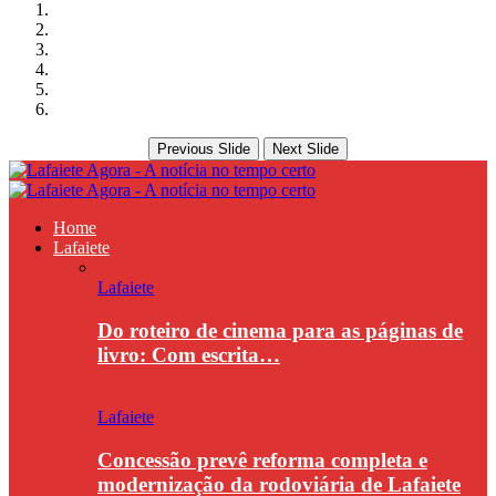
Previous Slide
Next Slide
Home
Lafaiete
Lafaiete
Do roteiro de cinema para as páginas de
livro: Com escrita…
Lafaiete
Concessão prevê reforma completa e
modernização da rodoviária de Lafaiete