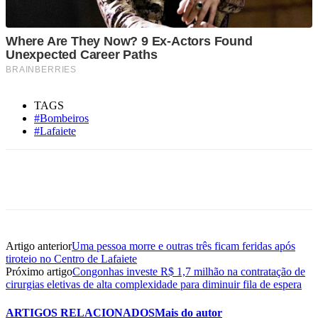
TAGS
#Bombeiros
#Lafaiete
Artigo anterior
Uma pessoa morre e outras três ficam feridas após
tiroteio no Centro de Lafaiete
Próximo artigo
Congonhas investe R$ 1,7 milhão na contratação de
cirurgias eletivas de alta complexidade para diminuir fila de espera
ARTIGOS RELACIONADOS
Mais do autor